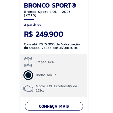
BRONCO SPORT®
Bronco Sport 2.0L - 2025
(XOA5)
a partir de
R$ 249.900
Com até R$ 15.000 de Valorização
do Usado. Válido até 31/08/2026.
Tração 4x4
Rodas aro 17
Motor 2.0L EcoBoost® de
253cv
CONHEÇA MAIS