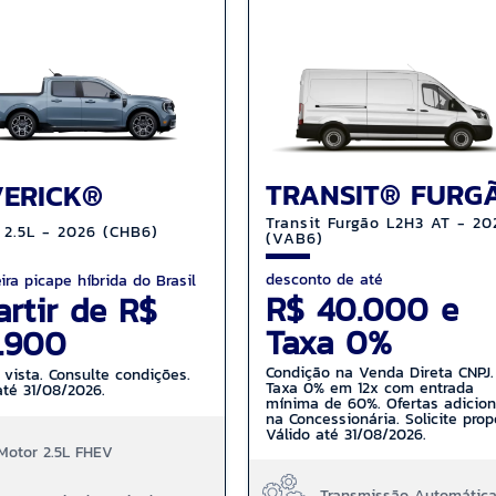
TRANSIT® FURG
ERICK®
Transit Furgão L2H3 AT - 20
 2.5L - 2026 (CHB6)
(VAB6)
desconto de até
ira picape híbrida do Brasil
R$ 40.000 e
artir de R$
Taxa 0%
.900
Condição na Venda Direta CNPJ.
 vista. Consulte condições.
Taxa 0% em 12x com entrada
até 31/08/2026.
mínima de 60%. Ofertas adicion
na Concessionária. Solicite prop
Válido até 31/08/2026.
Motor 2.5L FHEV
Transmissão Automátic