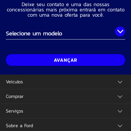
Deixe seu contato e uma das nossas
concessionárias mais próxima entrará em contato
com uma nova oferta para você.
Onde você está?
Nome Completo
AVANÇAR
Telefone
Veículos
CPF
Comprar
Picapes
Comerciais
Suvs
Email
Serviços
Monte o Seu
Performance
Consulte Estoque
Futuros Lançamentos
Ofertas
Sobre a Ford
Atualização Sync
Concessionárias