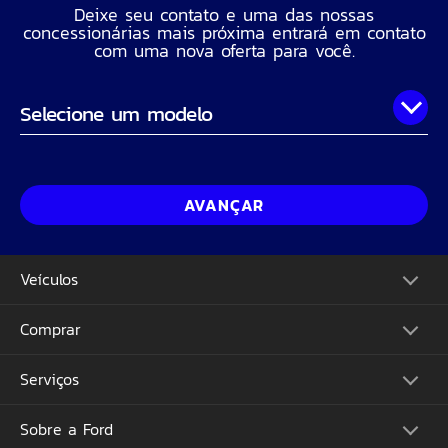
Deixe seu contato e uma das nossas
concessionárias mais próxima entrará em contato
com uma nova oferta para você.
Onde você está?
Nome Completo
AVANÇAR
Telefone
Veículos
CPF
Comprar
Picapes
Comerciais
Suvs
Email
Serviços
Monte o Seu
Performance
Consulte Estoque
Futuros Lançamentos
Ofertas
Sobre a Ford
Atualização Sync
Concessionárias