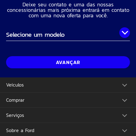
Deixe seu contato e uma das nossas
concessionárias mais próxima entrará em contato
com uma nova oferta para você.
Onde você está?
Nome Completo
AVANÇAR
Telefone
Veículos
CPF
Comprar
Picapes
Comerciais
Suvs
Email
Serviços
Monte o Seu
Performance
Consulte Estoque
Futuros Lançamentos
Ofertas
Sobre a Ford
Atualização Sync
Concessionárias