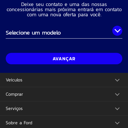
Deixe seu contato e uma das nossas
concessionárias mais próxima entrará em contato
com uma nova oferta para você.
Onde você está?
Nome Completo
AVANÇAR
Telefone
Veículos
CPF
Comprar
Picapes
Comerciais
Suvs
Email
Serviços
Monte o Seu
Performance
Consulte Estoque
Futuros Lançamentos
Ofertas
Sobre a Ford
Atualização Sync
Concessionárias