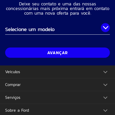
Deixe seu contato e uma das nossas
concessionárias mais próxima entrará em contato
com uma nova oferta para você.
Onde você está?
Nome Completo
AVANÇAR
Telefone
Veículos
CPF
Comprar
Picapes
Comerciais
Suvs
Email
Serviços
Monte o Seu
Performance
Consulte Estoque
Futuros Lançamentos
Ofertas
Sobre a Ford
Atualização Sync
Concessionárias