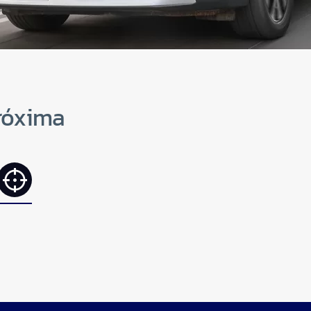
róxima