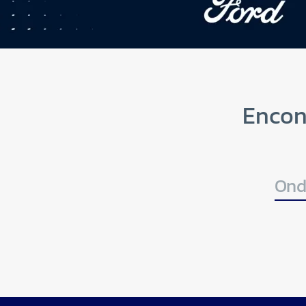
Encon
Ond