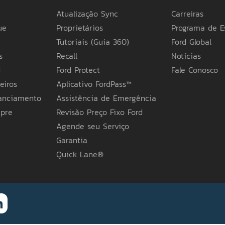
Atualização Sync
Carreiras
ue
Proprietários
Programa de E
Tutoriais (Guia 360)
Ford Global
Por que não encontrou sua oferta ideal
s
Recall
Notícias
Se necessário, selecione mais de uma opção.
d
Ford Protect
Fale Conosco
eiros
Aplicativo FordPass™
nanciamento
Assistência de Emergência
 não encontrada
Condições de p
mpre
Revisão Preço Fixo Ford
Agende seu Serviço
Acessórios
Outros
Garantia
Quick Lane®
fornecida por você será mantida em sigilo e será utiliz
e serviços e estreitar nosso relacionamento. Ela será
e estudos sobre os interesses, necessidades, comportament
 site, a fim de compreendermos melhor o perfil de nossos
erecer as melhores ofertas de nossos produtos para você.