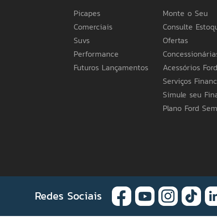
Picapes
Monte o Seu
Comerciais
Consulte Estoq
Suvs
Ofertas
Performance
Concessionária
Futuros Lançamentos
Acessórios For
Serviços Financ
Simule seu Fi
Versão
Plano Ford Se
Toda informação 
nossos produtos 
Redes Sociais
desenvolvimento d
quem acessa nosso
podendo sempre of