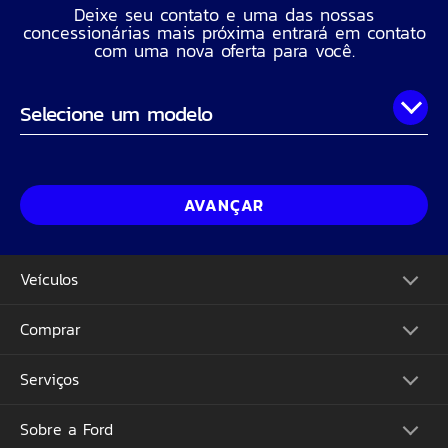
Deixe seu contato e uma das nossas
concessionárias mais próxima entrará em contato
com uma nova oferta para você.
Onde você está?
Nome Completo
AVANÇAR
Telefone
Veículos
CPF
Comprar
Picapes
Comerciais
Suvs
Email
Serviços
Monte o Seu
Performance
Consulte Estoque
Futuros Lançamentos
Ofertas
Sobre a Ford
Atualização Sync
Concessionárias