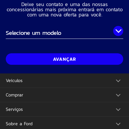
Deixe seu contato e uma das nossas
concessionárias mais próxima entrará em contato
com uma nova oferta para você.
Onde você está?
Nome Completo
AVANÇAR
Telefone
Veículos
CPF
Comprar
Picapes
Comerciais
Suvs
Email
Serviços
Monte o Seu
Performance
Consulte Estoque
Futuros Lançamentos
Ofertas
Sobre a Ford
Atualização Sync
Concessionárias