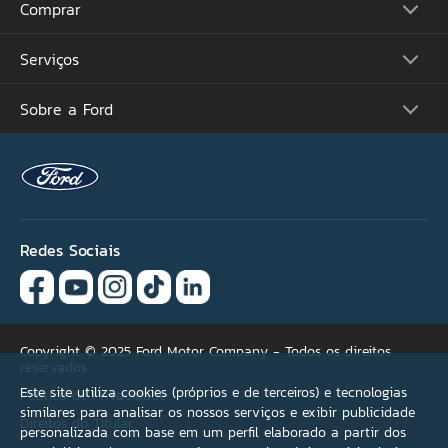
Comprar
Picapes
Comerciais
Suvs
Serviços
Monte o Seu
Performance
Consulte Estoque
Futuros Lançamentos
Ofertas
Sobre a Ford
Atualização Sync
Concessionárias
Proprietários
Acessórios Ford
Tutoriais (Guia 360)
Serviços Financeiros
Carreiras
Recall
Simule seu Financiamento
Programa de Estágio
Ford Protect
Plano Ford Sempre
Ford Global
Aplicativo FordPass™
Notícias
Assistência de Emergência
Fale Conosco
Revisão Preço Fixo Ford
Redes Sociais
Agende seu Serviço
Garantia
Quick Lane®
Copyright © 2025 Ford Motor Company - Todos os direitos
reservados
Este site utiliza cookies (próprios e de terceiros) e tecnologias
Política de Privacidade
similares para analisar os nossos serviços e exibir publicidade
Direitos do Titular
personalizada com base em um perfil elaborado a partir dos