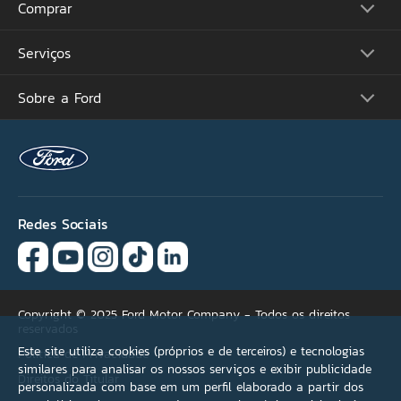
Comprar
Picapes
Comerciais
Suvs
Serviços
Monte o Seu
Performance
Consulte Estoque
Futuros Lançamentos
Ofertas
Sobre a Ford
Atualização Sync
Concessionárias
Proprietários
Acessórios Ford
Tutoriais (Guia 360)
Serviços Financeiros
Carreiras
Recall
Simule seu Financiamento
Programa de Estágio
Ford Protect
Plano Ford Sempre
Ford Global
Aplicativo FordPass™
Notícias
Assistência de Emergência
Fale Conosco
Revisão Preço Fixo Ford
Redes Sociais
Agende seu Serviço
Garantia
Quick Lane®
Copyright © 2025 Ford Motor Company - Todos os direitos
reservados
Este site utiliza cookies (próprios e de terceiros) e tecnologias
Política de Privacidade
similares para analisar os nossos serviços e exibir publicidade
Direitos do Titular
personalizada com base em um perfil elaborado a partir dos