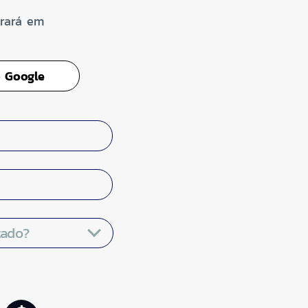
trará em
 Google