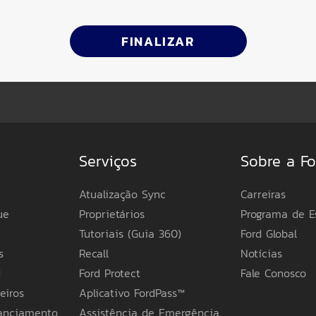
FINALIZAR
Serviços
Sobre a Fo
Atualização Sync
Carreiras
ue
Proprietários
Programa de E
Tutoriais (Guia 360)
Ford Global
s
Recall
Notícias
d
Ford Protect
Fale Conosco
eiros
Aplicativo FordPass™
nanciamento
Assistência de Emergência