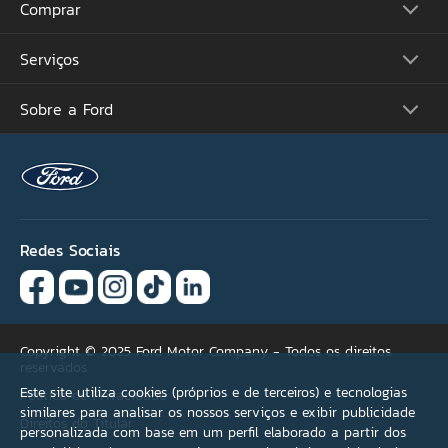
Comprar
Picapes
Comerciais
Suvs
Serviços
Monte o Seu
Performance
Consulte Estoque
Futuros Lançamentos
Ofertas
Sobre a Ford
Atualização Sync
Concessionárias
Proprietários
Acessórios Ford
Tutoriais (Guia 360)
Serviços Financeiros
Carreiras
Recall
Simule seu Financiamento
Programa de Estágio
Ford Protect
Plano Ford Sempre
Ford Global
Aplicativo FordPass™
Notícias
Assistência de Emergência
Fale Conosco
Revisão Preço Fixo Ford
Redes Sociais
Agende seu Serviço
Garantia
Quick Lane®
Copyright © 2025 Ford Motor Company - Todos os direitos
reservados
Este site utiliza cookies (próprios e de terceiros) e tecnologias
Política de Privacidade
similares para analisar os nossos serviços e exibir publicidade
Direitos do Titular
personalizada com base em um perfil elaborado a partir dos