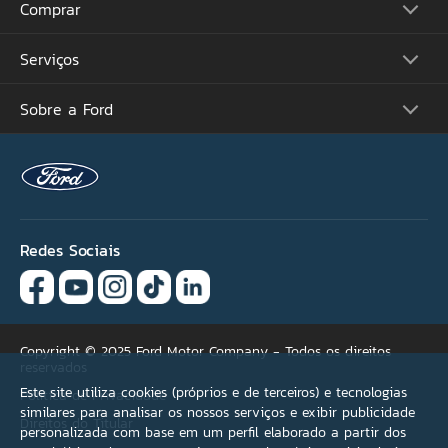
Comprar
Picapes
Comerciais
Suvs
Serviços
Monte o Seu
Performance
Consulte Estoque
Futuros Lançamentos
Ofertas
Sobre a Ford
Atualização Sync
Concessionárias
Proprietários
Acessórios Ford
Tutoriais (Guia 360)
Serviços Financeiros
Carreiras
Recall
Simule seu Financiamento
Programa de Estágio
Ford Protect
Plano Ford Sempre
Ford Global
Aplicativo FordPass™
Notícias
Assistência de Emergência
Fale Conosco
Revisão Preço Fixo Ford
Redes Sociais
Agende seu Serviço
Garantia
Quick Lane®
Copyright © 2025 Ford Motor Company - Todos os direitos
reservados
Este site utiliza cookies (próprios e de terceiros) e tecnologias
Política de Privacidade
similares para analisar os nossos serviços e exibir publicidade
Direitos do Titular
personalizada com base em um perfil elaborado a partir dos