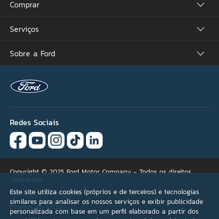
Comprar
Picapes
Comerciais
Suvs
Serviços
Monte o Seu
Performance
Consulte Estoque
Futuros Lançamentos
Ofertas
Sobre a Ford
Atualização Sync
Concessionárias
Proprietários
Acessórios Ford
Tutoriais (Guia 360)
Serviços Financeiros
Carreiras
Recall
Simule seu Financiamento
Programa de Estágio
Ford Protect
Plano Ford Sempre
Ford Global
Aplicativo FordPass™
Notícias
Assistência de Emergência
Fale Conosco
Revisão Preço Fixo Ford
Redes Sociais
Agende seu Serviço
Garantia
Quick Lane®
Copyright © 2025 Ford Motor Company - Todos os direitos
reservados
Este site utiliza cookies (próprios e de terceiros) e tecnologias
Política de Privacidade
similares para analisar os nossos serviços e exibir publicidade
Direitos do Titular
personalizada com base em um perfil elaborado a partir dos