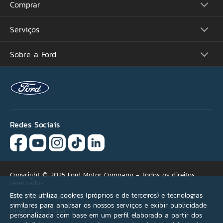
Comprar
Picapes
Comerciais
Suvs
Serviços
Monte o Seu
Performance
Consulte Estoque
Futuros Lançamentos
Ofertas
Sobre a Ford
Atualização Sync
Concessionárias
Proprietários
Acessórios Ford
Tutoriais (Guia 360)
Serviços Financeiros
Carreiras
Recall
Simule seu Financiamento
Programa de Estágio
Ford Protect
Plano Ford Sempre
Ford Global
Aplicativo FordPass™
Notícias
Assistência de Emergência
Fale Conosco
Revisão Preço Fixo Ford
Redes Sociais
Agende seu Serviço
Garantia
Quick Lane®
Copyright © 2025 Ford Motor Company - Todos os direitos
reservados
Este site utiliza cookies (próprios e de terceiros) e tecnologias
Política de Privacidade
similares para analisar os nossos serviços e exibir publicidade
Direitos do Titular
personalizada com base em um perfil elaborado a partir dos