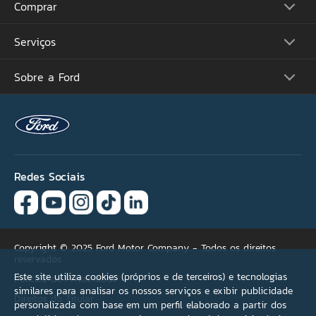
Comprar
Picapes
Comerciais
Suvs
Serviços
Monte o Seu
Performance
Consulte Estoque
Futuros Lançamentos
Ofertas
Sobre a Ford
Atualização Sync
Concessionárias
Proprietários
Acessórios Ford
Tutoriais (Guia 360)
Serviços Financeiros
Carreiras
Recall
Simule seu Financiamento
Programa de Estágio
Ford Protect
Plano Ford Sempre
Ford Global
Aplicativo FordPass™
Notícias
Assistência de Emergência
Fale Conosco
Revisão Preço Fixo Ford
Redes Sociais
Agende seu Serviço
Garantia
Quick Lane®
Copyright © 2025 Ford Motor Company - Todos os direitos
reservados
Este site utiliza cookies (próprios e de terceiros) e tecnologias
Política de Privacidade
similares para analisar os nossos serviços e exibir publicidade
Direitos do Titular
personalizada com base em um perfil elaborado a partir dos