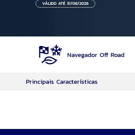
VÁLIDO ATÉ 31/08/2026
Navegador Off Road
Principais Características
Navegador Off Road
Rodas aro 17
Motor 2.0L EcoBoost® de 253cv
7 Airbags
Motor EcoBoost®
Transmissão Automática de 8 velocidades
Tração 4WD