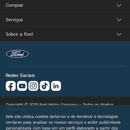
CPF
Comprar
Picapes
Comerciais
Suvs
Email
Serviços
Monte o Seu
Performance
Consulte Estoque
Futuros Lançamentos
Ofertas
Sobre a Ford
Atualização Sync
Concessionárias
Proprietários
Por que não encontrou
Acessórios Ford
Tutoriais (Guia 360)
sua oferta ideal?
Serviços Financeiros
Carreiras
Recall
Simule seu Financiamento
Programa de Estágio
Ford Protect
Se necessário, selecione
Plano Ford Sempre
Ford Global
Aplicativo FordPass™
mais de uma opção.
Notícias
Assistência de Emergência
Fale Conosco
Revisão Preço Fixo Ford
Redes Sociais
Agende seu Serviço
Versão não encontrada
Garantia
Quick Lane®
Condições de pagamento
Copyright © 2025 Ford Motor Company - Todos os direitos
reservados
Acessórios
Este site utiliza cookies (próprios e de terceiros) e tecnologias
Política de Privacidade
similares para analisar os nossos serviços e exibir publicidade
Direitos do Titular
Outros
personalizada com base em um perfil elaborado a partir dos