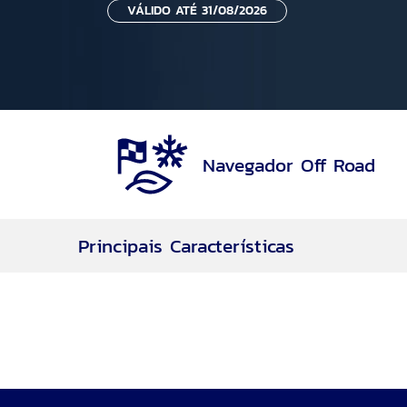
VÁLIDO ATÉ 31/08/2026
Navegador Off Road
Principais Características
Navegador Off Road
Rodas aro 17
Motor 2.0L EcoBoost® de 253cv
7 Airbags
Motor EcoBoost®
Transmissão Automática de 8 velocidades
Tração 4WD