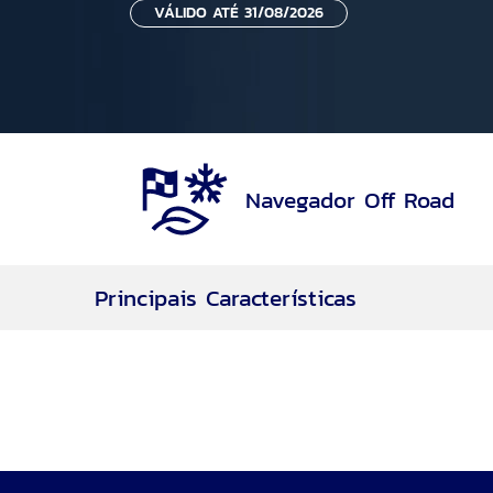
VÁLIDO ATÉ 31/08/2026
Navegador Off Road
Principais Características
Navegador Off Road
Rodas aro 17
Motor 2.0L EcoBoost® de 253cv
7 Airbags
Motor EcoBoost®
Transmissão Automática de 8 velocidades
Tração 4WD