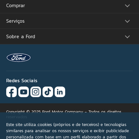
CPF
Comprar
Picapes
Comerciais
Suvs
Email
Serviços
Monte o Seu
Performance
Consulte Estoque
Futuros Lançamentos
Ofertas
Sobre a Ford
Atualização Sync
Concessionárias
Proprietários
Por que não encontrou
Acessórios Ford
Tutoriais (Guia 360)
sua oferta ideal?
Serviços Financeiros
Carreiras
Recall
Simule seu Financiamento
Programa de Estágio
Ford Protect
Se necessário, selecione
Plano Ford Sempre
Ford Global
Aplicativo FordPass™
mais de uma opção.
Notícias
Assistência de Emergência
Fale Conosco
Revisão Preço Fixo Ford
Redes Sociais
Agende seu Serviço
Versão não encontrada
Garantia
Quick Lane®
Condições de pagamento
Copyright © 2025 Ford Motor Company - Todos os direitos
reservados
Acessórios
Este site utiliza cookies (próprios e de terceiros) e tecnologias
Política de Privacidade
similares para analisar os nossos serviços e exibir publicidade
Direitos do Titular
Outros
personalizada com base em um perfil elaborado a partir dos