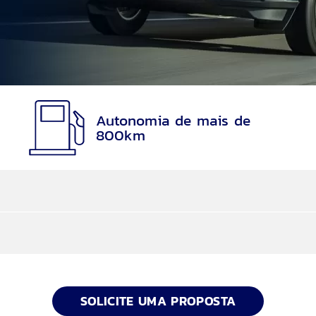
Autonomia de mais de
800km
ter
arcelas são reduzidas e, no final, você utiliza o seu 
SOLICITE UMA PROPOSTA
al, Escorregadio, Eco, Sport e Rebocar/Transp