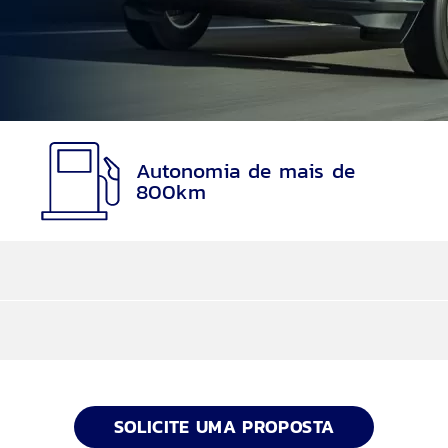
Autonomia de mais de
800km
ter
arcelas são reduzidas e, no final, você utiliza o seu 
SOLICITE UMA PROPOSTA
al, Escorregadio, Eco, Sport e Rebocar/Transp