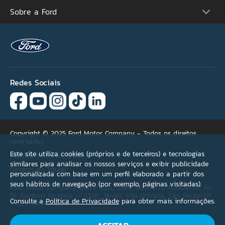
Futuros Lançamentos
Ofertas
Sobre a Ford
Atualização Sync
Concessionárias
Proprietários
Acessórios Ford
Tutoriais (Guia 360)
Serviços Financeiros
Carreiras
Recall
Simule seu Financiamento
Programa de Estágio
Ford Protect
Plano Ford Sempre
Ford Global
Aplicativo FordPass™
Notícias
Assistência de Emergência
Fale Conosco
Revisão Preço Fixo Ford
Redes Sociais
Agende seu Serviço
Garantia
Quick Lane®
Copyright © 2025 Ford Motor Company - Todos os direitos
reservados
Este site utiliza cookies (próprios e de terceiros) e tecnologias
Política de Privacidade
similares para analisar os nossos serviços e exibir publicidade
Direitos do Titular
personalizada com base em um perfil elaborado a partir dos
seus hábitos de navegação (por exemplo, páginas visitadas).
Ford Motor Company Brasil Ltda.; CNPJ: 03.470.727/0004-73; Av.
Dr. Cardoso de Melo, nº 1.336, Térreo, Vila Olímpia, São Paulo/SP
Consulte a
Política de Privacidade
para obter mais informações.
– CEP 04548-004.