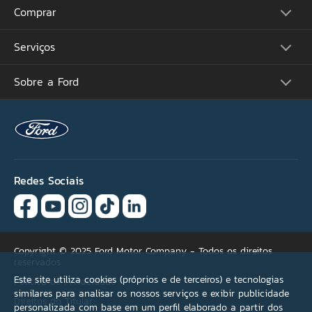
CPF
Comprar
Picapes
Comerciais
Suvs
Email
Serviços
Monte o Seu
Performance
Consulte Estoque
Futuros Lançamentos
Ofertas
Sobre a Ford
Atualização Sync
Concessionárias
Proprietários
Por que não encontrou
Acessórios Ford
Tutoriais (Guia 360)
sua oferta ideal?
Serviços Financeiros
Carreiras
Recall
Simule seu Financiamento
Programa de Estágio
Ford Protect
Se necessário, selecione
Plano Ford Sempre
Ford Global
Aplicativo FordPass™
mais de uma opção.
Notícias
Assistência de Emergência
Fale Conosco
Revisão Preço Fixo Ford
Redes Sociais
Agende seu Serviço
Versão não encontrada
Garantia
Quick Lane®
Condições de pagamento
Copyright © 2025 Ford Motor Company - Todos os direitos
reservados
Acessórios
Este site utiliza cookies (próprios e de terceiros) e tecnologias
Política de Privacidade
similares para analisar os nossos serviços e exibir publicidade
Direitos do Titular
Outros
personalizada com base em um perfil elaborado a partir dos