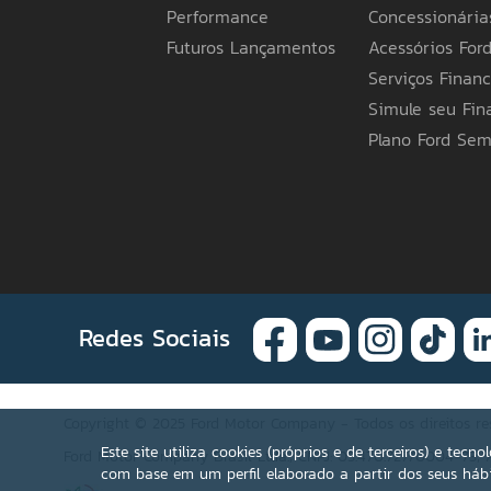
indicar outra base de faturamento), possue
Performance
Concessionária
com a Legislação Tributária Estadual do Ama
de sua preferência para mais informações. A
Futuros Lançamentos
Acessórios For
itens apresentados poderão não estar disponí
Serviços Financ
especificações e preços de seus produtos a
em obrigações ou responsabilidades de qualq
Simule seu Fi
Ford pelo telefone 0800 703 3673 ou a Conce
Plano Ford Se
Redes Sociais
Copyright © 2025 Ford Motor Company - Todos os direitos re
Este site utiliza cookies (próprios e de terceiros) e tec
Ford Motor Company Brasil Ltda.; CNPJ: 03.470.727/0004-73; A
com base em um perfil elaborado a partir dos seus hábi