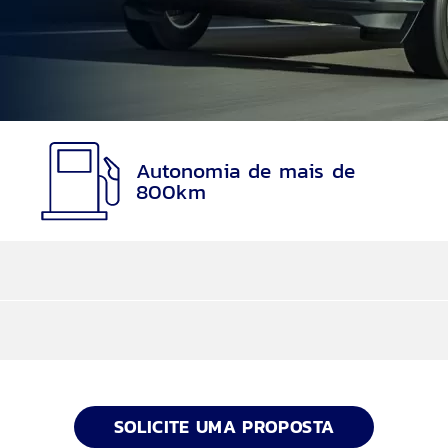
Autonomia de mais de
800km
ter
arcelas são reduzidas e, no final, você utiliza o seu 
SOLICITE UMA PROPOSTA
al, Escorregadio, Eco, Sport e Rebocar/Transp