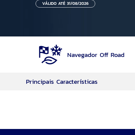
VÁLIDO ATÉ 31/08/2026
Navegador Off Road
Principais Características
Navegador Off Road
Rodas aro 17
Motor 2.0L EcoBoost® de 253cv
7 Airbags
Motor EcoBoost®
Transmissão Automática de 8 velocidades
Tração 4WD