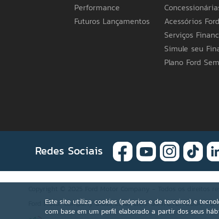
indicar outra base de faturamento), possue
Performance
Concessionária
com a Legislação Tributária Estadual do Ama
de sua preferência para mais informações. A
Futuros Lançamentos
Acessórios For
itens apresentados poderão não estar disponí
Serviços Financ
especificações e preços de seus produtos a
em obrigações ou responsabilidades de qualq
Simule seu Fi
Ford pelo telefone 0800 703 3673 ou a Conce
Plano Ford Se
Redes Sociais
Copyright © 2025 Ford Motor Company - Todos os direitos re
Este site utiliza cookies (próprios e de terceiros) e tec
Ford Motor Company Brasil Ltda.; CNPJ: 03.470.727/0004-73; A
com base em um perfil elaborado a partir dos seus hábi