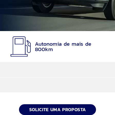
Autonomia de mais de
800km
ter
arcelas são reduzidas e, no final, você utiliza o seu 
SOLICITE UMA PROPOSTA
al, Escorregadio, Eco, Sport e Rebocar/Transp