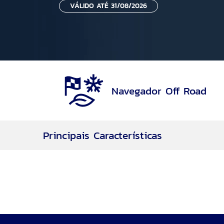
VÁLIDO ATÉ 31/08/2026
Navegador Off Road
Principais Características
Navegador Off Road
Rodas aro 17
Motor 2.0L EcoBoost® de 253cv
7 Airbags
Motor EcoBoost®
Transmissão Automática de 8 velocidades
Tração 4WD