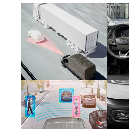
Sistema de permanência em faixa
Entrada Flexível:
Com o plano Ford Sempre, voc
Ar condicionado frontal e traseiro
FordPass Connect com benefícios exclusiv
Até 4 anos para pagar:
Após o pagamento da 
Bluetooth
Volante multifuncional
Parcela Final:
Após o pagamento das parcelas 
Conexão Android Auto / Apple Car Play
adquirindo um novo Ford utilizando o seu veí
Controle Adaptativo de Carga
Controle Eletrônico Anti-capotamento
Recompra Garantida:
Ao final do Ford Sempre
Controle Eletrônico de Estabilidade
80% do valor da tabela FIPE. A valor pago na
Assistente de partidas em rampa
entrada do seu próximo Ford 0km.
Direção Elétrica
Acesse
aqui
o manual.