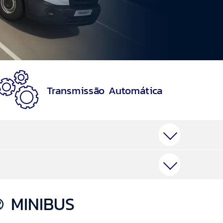
Transmissão Automática
® MINIBUS
carro na quitação do financiamento e o saldo