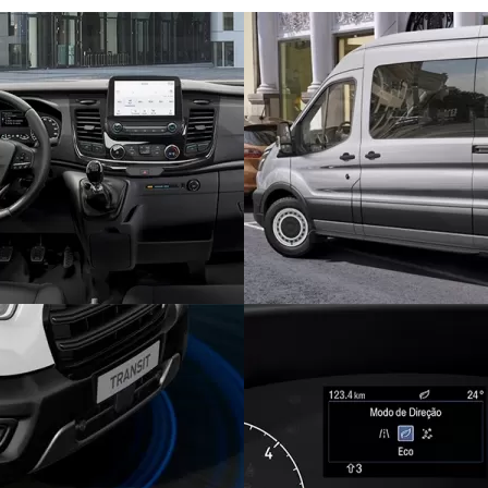
ê inicia o financiamento do seu Ford com um valor a 
os
entrada, você pode dividir o valor em até 47 parcelas
reduzidas, restará a parcela final, que poderá ser fe
culo atual.
, você pode optar pela entrega do seu veículo a Conce
 recompra, será utilizado para a quitação da parcela fi