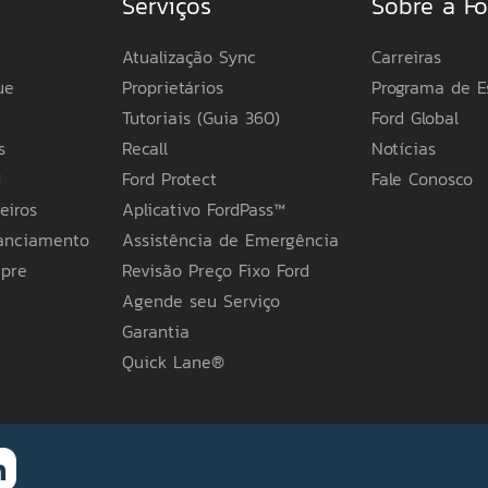
Serviços
Sobre a Fo
Atualização Sync
Carreiras
ue
Proprietários
Programa de E
Tutoriais (Guia 360)
Ford Global
s
Recall
Notícias
d
Ford Protect
Fale Conosco
eiros
Aplicativo FordPass™
nanciamento
Assistência de Emergência
mpre
Revisão Preço Fixo Ford
Agende seu Serviço
Garantia
Quick Lane®