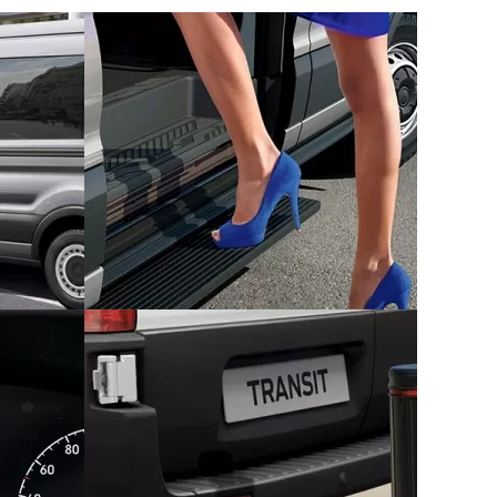
partir de 30% do valor total do veículo.
 reduzidas.
ita efetuando o pagamento da parcela ou
ssionária. A Ford garante a recompra por
nal, e o saldo utilizado como parte da