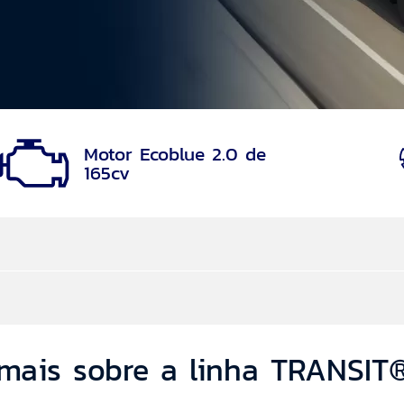
Motor Ecoblue 2.0 de
165cv
mais sobre a linha TRANSIT
arcelas são reduzidas e, no final, você utiliza o seu 