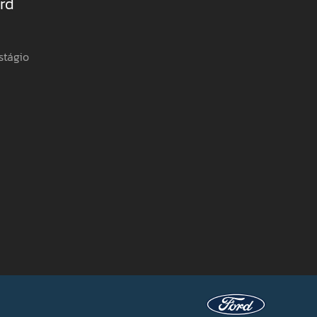
rd
stágio