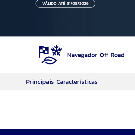
VÁLIDO ATÉ 31/08/2026
Navegador Off Road
Principais Características
Navegador Off Road
Rodas aro 17
Motor 2.0L EcoBoost® de 253cv
7 Airbags
Motor EcoBoost®
Transmissão Automática de 8 velocidades
Tração 4WD