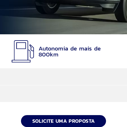
Autonomia de mais de
800km
ter
arcelas são reduzidas e, no final, você utiliza o seu 
SOLICITE UMA PROPOSTA
al, Escorregadio, Eco, Sport e Rebocar/Transp