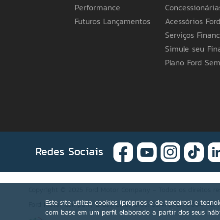
indicar outra base de faturamento), possue
Performance
Concessionária
com a Legislação Tributária Estadual do Ama
de sua preferência para mais informações. A
Futuros Lançamentos
Acessórios For
itens apresentados poderão não estar disponí
Serviços Financ
especificações e preços de seus produtos a
em obrigações ou responsabilidades de qualq
Simule seu Fi
Ford pelo telefone 0800 703 3673 ou a Conce
Plano Ford Se
Redes Sociais
Copyright © 2025 Ford Motor Company - Todos os direitos re
Este site utiliza cookies (próprios e de terceiros) e tec
Ford Motor Company Brasil Ltda.; CNPJ: 03.470.727/0004-73; A
com base em um perfil elaborado a partir dos seus hábi