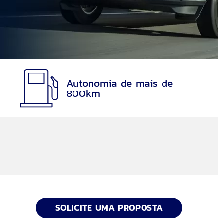
Autonomia de mais de
800km
ter
arcelas são reduzidas e, no final, você utiliza o seu 
SOLICITE UMA PROPOSTA
al, Escorregadio, Eco, Sport e Rebocar/Transp