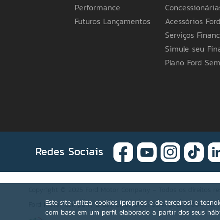
indicar outra base de faturamento), possue
Performance
Concessionária
com a Legislação Tributária Estadual do Ama
de sua preferência para mais informações. A
Futuros Lançamentos
Acessórios For
itens apresentados poderão não estar disponí
Serviços Financ
especificações e preços de seus produtos a
em obrigações ou responsabilidades de qualq
Simule seu Fi
Ford pelo telefone 0800 703 3673 ou a Conce
Plano Ford Se
Redes Sociais
Copyright © 2025 Ford Motor Company - Todos os direitos re
Este site utiliza cookies (próprios e de terceiros) e tec
Ford Motor Company Brasil Ltda.; CNPJ: 03.470.727/0004-73; A
com base em um perfil elaborado a partir dos seus hábi