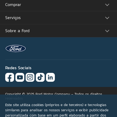
CPF
Comprar
Picapes
Comerciais
Suvs
Email
Serviços
Monte o Seu
Performance
Consulte Estoque
Futuros Lançamentos
Ofertas
Sobre a Ford
Atualização Sync
Concessionárias
Proprietários
Por que não encontrou
Acessórios Ford
Tutoriais (Guia 360)
sua oferta ideal?
Serviços Financeiros
Carreiras
Recall
Simule seu Financiamento
Programa de Estágio
Ford Protect
Se necessário, selecione
Plano Ford Sempre
Ford Global
Aplicativo FordPass™
mais de uma opção.
Notícias
Assistência de Emergência
Fale Conosco
Revisão Preço Fixo Ford
Redes Sociais
Agende seu Serviço
Versão não encontrada
Garantia
Quick Lane®
Condições de pagamento
Copyright © 2025 Ford Motor Company - Todos os direitos
reservados
Acessórios
Este site utiliza cookies (próprios e de terceiros) e tecnologias
Política de Privacidade
similares para analisar os nossos serviços e exibir publicidade
Direitos do Titular
Outros
personalizada com base em um perfil elaborado a partir dos