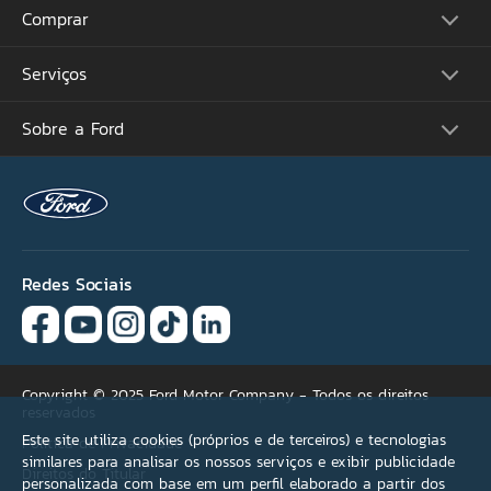
CPF
Comprar
Picapes
Comerciais
Suvs
Email
Serviços
Monte o Seu
Performance
Consulte Estoque
Futuros Lançamentos
Ofertas
Sobre a Ford
Atualização Sync
Concessionárias
Proprietários
Por que não encontrou
Acessórios Ford
Tutoriais (Guia 360)
sua oferta ideal?
Serviços Financeiros
Carreiras
Recall
Simule seu Financiamento
Programa de Estágio
Ford Protect
Se necessário, selecione
Plano Ford Sempre
Ford Global
Aplicativo FordPass™
mais de uma opção.
Notícias
Assistência de Emergência
Fale Conosco
Revisão Preço Fixo Ford
Redes Sociais
Agende seu Serviço
Versão não encontrada
Garantia
Quick Lane®
Condições de pagamento
Copyright © 2025 Ford Motor Company - Todos os direitos
reservados
Acessórios
Este site utiliza cookies (próprios e de terceiros) e tecnologias
Política de Privacidade
similares para analisar os nossos serviços e exibir publicidade
Direitos do Titular
Outros
personalizada com base em um perfil elaborado a partir dos