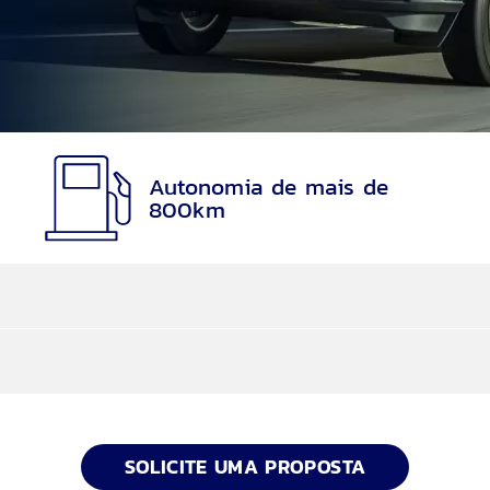
Autonomia de mais de
800km
ter
arcelas são reduzidas e, no final, você utiliza o seu 
SOLICITE UMA PROPOSTA
al, Escorregadio, Eco, Sport e Rebocar/Transp