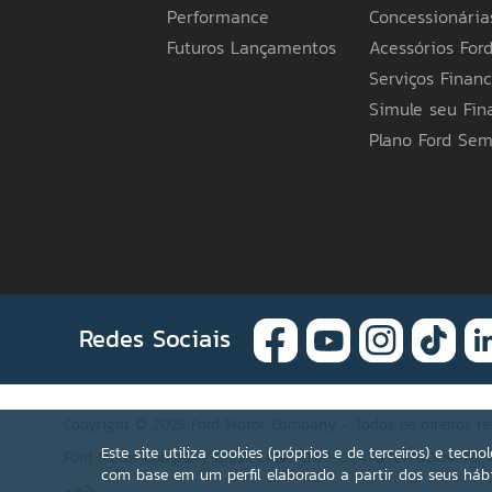
indicar outra base de faturamento), possue
Performance
Concessionária
com a Legislação Tributária Estadual do Ama
de sua preferência para mais informações. A
Futuros Lançamentos
Acessórios For
itens apresentados poderão não estar disponí
Serviços Financ
especificações e preços de seus produtos a
em obrigações ou responsabilidades de qualq
Simule seu Fi
Ford pelo telefone 0800 703 3673 ou a Conce
Plano Ford Se
Redes Sociais
Copyright © 2025 Ford Motor Company - Todos os direitos re
Este site utiliza cookies (próprios e de terceiros) e tec
Ford Motor Company Brasil Ltda.; CNPJ: 03.470.727/0004-73; A
com base em um perfil elaborado a partir dos seus hábi