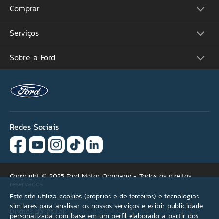
CPF
Comprar
Picapes
Comerciais
Suvs
Email
Serviços
Monte o Seu
Performance
Consulte Estoque
Futuros Lançamentos
Ofertas
Sobre a Ford
Atualização Sync
Concessionárias
Proprietários
Por que não encontrou
Acessórios Ford
Tutoriais (Guia 360)
sua oferta ideal?
Serviços Financeiros
Carreiras
Recall
Simule seu Financiamento
Programa de Estágio
Ford Protect
Se necessário, selecione
Plano Ford Sempre
Ford Global
Aplicativo FordPass™
mais de uma opção.
Notícias
Assistência de Emergência
Fale Conosco
Revisão Preço Fixo Ford
Redes Sociais
Agende seu Serviço
Versão não encontrada
Garantia
Quick Lane®
Condições de pagamento
Copyright © 2025 Ford Motor Company - Todos os direitos
reservados
Acessórios
Este site utiliza cookies (próprios e de terceiros) e tecnologias
Política de Privacidade
similares para analisar os nossos serviços e exibir publicidade
Direitos do Titular
Outros
personalizada com base em um perfil elaborado a partir dos