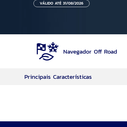
VÁLIDO ATÉ 31/08/2026
Navegador Off Road
Principais Características
Navegador Off Road
Rodas aro 17
Motor 2.0L EcoBoost® de 253cv
7 Airbags
Motor EcoBoost®
Transmissão Automática de 8 velocidades
Tração 4WD