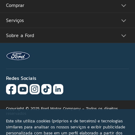
CPF
Comprar
Picapes
Comerciais
Suvs
Email
Serviços
Monte o Seu
Performance
Consulte Estoque
Futuros Lançamentos
Ofertas
Sobre a Ford
Atualização Sync
Concessionárias
Proprietários
Por que não encontrou
Acessórios Ford
Tutoriais (Guia 360)
sua oferta ideal?
Serviços Financeiros
Carreiras
Recall
Simule seu Financiamento
Programa de Estágio
Ford Protect
Se necessário, selecione
Plano Ford Sempre
Ford Global
Aplicativo FordPass™
mais de uma opção.
Notícias
Assistência de Emergência
Fale Conosco
Revisão Preço Fixo Ford
Redes Sociais
Agende seu Serviço
Versão não encontrada
Garantia
Quick Lane®
Condições de pagamento
Copyright © 2025 Ford Motor Company - Todos os direitos
reservados
Acessórios
Este site utiliza cookies (próprios e de terceiros) e tecnologias
Política de Privacidade
similares para analisar os nossos serviços e exibir publicidade
Direitos do Titular
Outros
personalizada com base em um perfil elaborado a partir dos