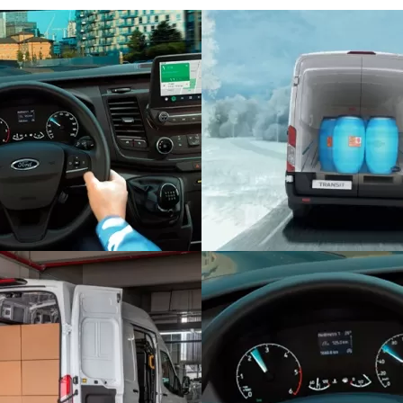
ê inicia o financiamento do seu Ford com um valor a 
entrada, você pode dividir o valor em até 47 parcelas
reduzidas, restará a parcela final, que poderá ser fe
culo atual.
, você pode optar pela entrega do seu veículo a Conce
 recompra, será utilizado para a quitação da parcela fi