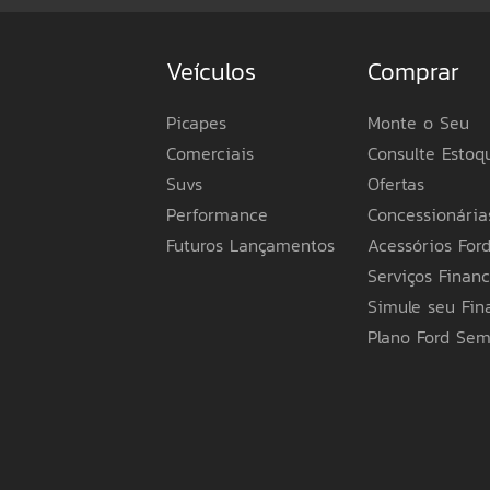
Desconto de até R$ 40.000 válido no canal 
04/08/2026 até 31/08/2026 ou enquanto dura
Oxford (sólido). Preço promocional de R$267.
Veículos
Comprar
de 0,0%a.m e 0,0%a.a, 60% de entrada (R$1
30 dias de carência para pagamento da 1ª par
05/08/26 a partir de 0,7%a.m. e 8,75%a.a., 
Picapes
Monte o Seu
serviços de despachante, manutenção ou qual
composição do CET poderá sofrer alteração, 
Comerciais
Consulte Estoq
contratadas pelo cliente, Tarifas de Cadastr
Suvs
Ofertas
parcelas e no cálculo da CET) na data da co
Banco Bradesco Financiamentos S.A. O titul
Performance
Concessionária
poderão ser tratados pela Ford Credit, dema
de acordo com os termos previstos na Lei 13
Futuros Lançamentos
Acessórios For
público (ou exclusivos para modalidades de V
Serviços Financ
indicar outra base de faturamento), possue
com a Legislação Tributária Estadual do Ama
Simule seu Fi
de sua preferência para mais informações. A
Plano Ford Se
itens apresentados poderão não estar disponí
especificações e preços de seus produtos a
em obrigações ou responsabilidades de qualq
Ford pelo telefone 0800 703 3673 ou a Conce