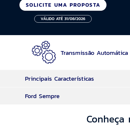
SOLICITE UMA PROPOSTA
VÁLIDO ATÉ 31/08/2026
Transmissão Automática
Principais Características
Ford Sempre
Transmissão Automática
Conectividade Embarcada
Sync 4 com tela de 10''
Motor Ecoblue de 165cv e tração traseira
Conheça 
FordPass Connect com benefícios exclusiv
Com o Ford Sempre a entrada é pequena, as p
12,4m³ de capacidade volumétrica e habil
na aquisição de um veículo 0 km.
Bluetooth