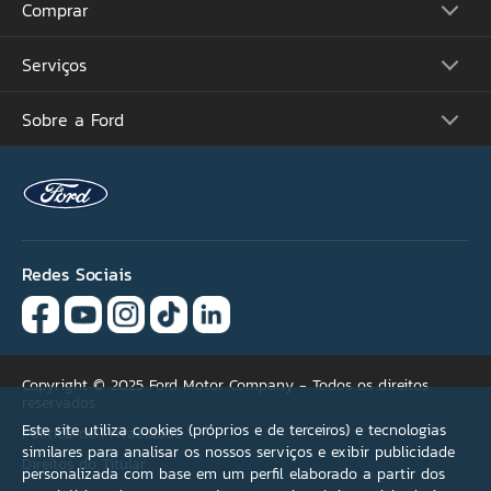
Comprar
Picapes
Comerciais
Suvs
Serviços
Monte o Seu
Performance
Consulte Estoque
Futuros Lançamentos
Ofertas
Sobre a Ford
Atualização Sync
Concessionárias
Proprietários
Acessórios Ford
Tutoriais (Guia 360)
Serviços Financeiros
Carreiras
Recall
Simule seu Financiamento
Programa de Estágio
Ford Protect
Plano Ford Sempre
Ford Global
Aplicativo FordPass™
Notícias
Assistência de Emergência
Fale Conosco
Revisão Preço Fixo Ford
Redes Sociais
Agende seu Serviço
Garantia
Quick Lane®
Copyright © 2025 Ford Motor Company - Todos os direitos
reservados
Este site utiliza cookies (próprios e de terceiros) e tecnologias
Política de Privacidade
similares para analisar os nossos serviços e exibir publicidade
Direitos do Titular
personalizada com base em um perfil elaborado a partir dos