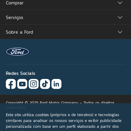
Comprar
Picapes
Comerciais
Suvs
Serviços
Monte o Seu
Performance
Consulte Estoque
Futuros Lançamentos
Ofertas
Sobre a Ford
Atualização Sync
Concessionárias
Proprietários
Acessórios Ford
Tutoriais (Guia 360)
Serviços Financeiros
Carreiras
Recall
Simule seu Financiamento
Programa de Estágio
Ford Protect
Plano Ford Sempre
Ford Global
Aplicativo FordPass™
Notícias
Assistência de Emergência
Fale Conosco
Revisão Preço Fixo Ford
Redes Sociais
Agende seu Serviço
Garantia
Quick Lane®
Copyright © 2025 Ford Motor Company - Todos os direitos
reservados
Este site utiliza cookies (próprios e de terceiros) e tecnologias
Política de Privacidade
similares para analisar os nossos serviços e exibir publicidade
Direitos do Titular
personalizada com base em um perfil elaborado a partir dos