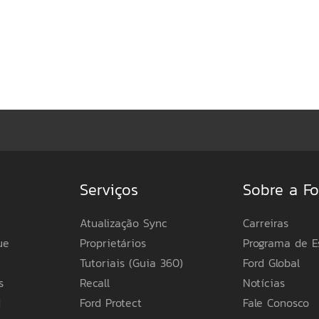
Serviços
Sobre a Fo
Atualização Sync
Carreiras
ue
Proprietários
Programa de E
Tutoriais (Guia 360)
Ford Global
s
Recall
Notícias
d
Ford Protect
Fale Conosco