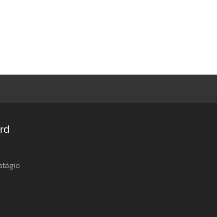
rd
stágio