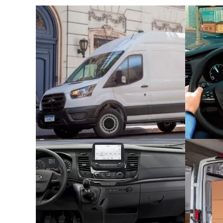
Comandos de voz
Entrada Flexível:
Com o plano Ford Sempre, voc
Conexão Android Auto / Apple Car Play
Controle Adaptativo de Carga
Até 4 anos para pagar:
Após o pagamento da 
Controle Eletrônico Anti-capotamento
Controle Eletrônico de Estabilidade
Parcela Final:
Após o pagamento das parcelas 
Direção Elétrica
adquirindo um novo Ford utilizando o seu veí
Tração Traseira
Recompra Garantida:
Ao final do Ford Sempre
80% do valor da tabela FIPE. A valor pago na
entrada do seu próximo Ford 0km.
Acesse
aqui
o manual.