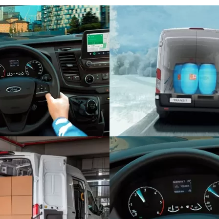
ê inicia o financiamento do seu Ford com um valor a 
entrada, você pode dividir o valor em até 47 parcelas
reduzidas, restará a parcela final, que poderá ser fe
culo atual.
, você pode optar pela entrega do seu veículo a Conce
 recompra, será utilizado para a quitação da parcela fi