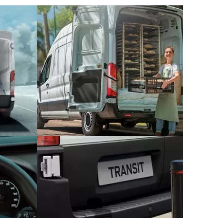
partir de 30% do valor total do veículo.
 reduzidas.
ita efetuando o pagamento da parcela ou
ssionária. A Ford garante a recompra por
nal, e o saldo utilizado como parte da