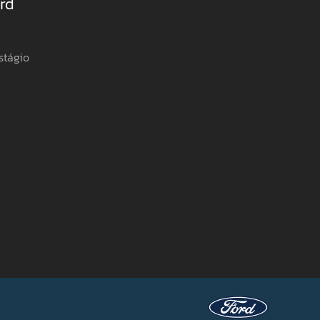
rd
stágio