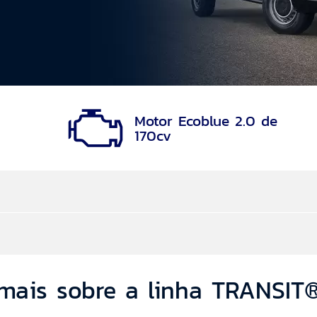
Motor Ecoblue 2.0 de
170cv
mais sobre a linha TRANSI
os
arcelas são reduzidas e, no final, você utiliza o seu 
itação categoria B