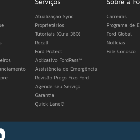
Serviços
Sobre a Fo
Atualização Sync
Carreiras
ue
Proprietários
Programa de E
Tutoriais (Guia 360)
Ford Global
s
Recall
Notícias
d
Ford Protect
Fale Conosco
eiros
Aplicativo FordPass™
nanciamento
Assistência de Emergência
mpre
Revisão Preço Fixo Ford
Agende seu Serviço
Garantia
Quick Lane®